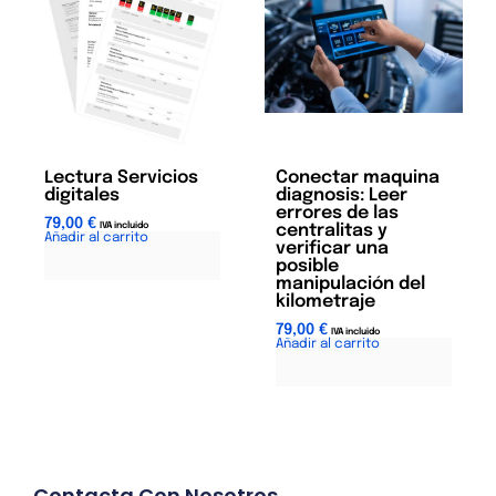
Lectura Servicios
Conectar maquina
digitales
diagnosis: Leer
errores de las
79,00
€
IVA incluido
centralitas y
Añadir al carrito
A
verificar una
l
posible
t
manipulación del
e
kilometraje
r
79,00
€
n
IVA incluido
Añadir al carrito
A
a
l
t
t
i
e
v
r
e
n
:
a
t
Contacta Con Nosotros