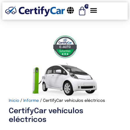
0
CertifyCar – realizamos la revisión de su vehículo
Inicio
/
Informe
/ CertifyCar vehículos eléctricos
CertifyCar vehículos
eléctricos