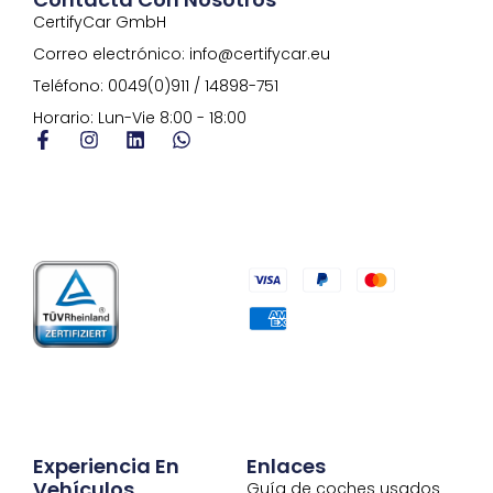
i
CertifyCar GmbH
v
e
Correo electrónico: info@certifycar.eu
:
Teléfono: 0049(0)911 / 14898-751
Horario: Lun-Vie 8:00 - 18:00
Experiencia En
Enlaces
Vehículos
Guía de coches usados