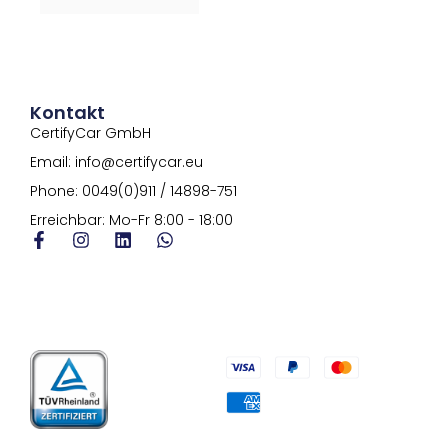
t
r
e
n
r
a
n
t
a
i
t
v
Kontakt
i
e
CertifyCar GmbH
v
:
e
Email: info@certifycar.eu
:
Phone: 0049(0)911 / 14898-751
Erreichbar: Mo-Fr 8:00 - 18:00