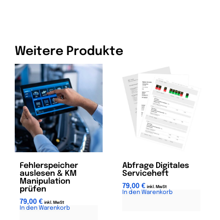
Weitere Produkte
Fehlerspeicher
Abfrage Digitales
auslesen & KM
Serviceheft
Manipulation
79,00
€
inkl. MwSt
prüfen
In den Warenkorb
A
l
79,00
€
inkl. MwSt
In den Warenkorb
A
t
l
e