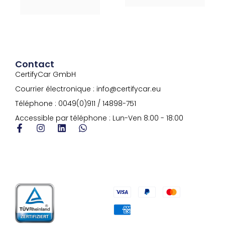
l
t
t
e
e
r
r
n
n
a
a
t
t
i
Contact
i
v
CertifyCar GmbH
v
e
e
:
Courrier électronique : info@certifycar.eu
:
Téléphone : 0049(0)911 / 14898-751
Accessible par téléphone : Lun-Ven 8:00 - 18:00