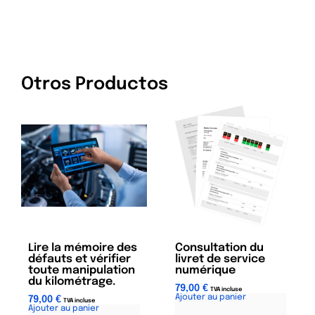
Otros Productos
Lire la mémoire des
Consultation du
défauts et vérifier
livret de service
toute manipulation
numérique
du kilométrage.
79,00
€
TVA incluse
Ajouter au panier
A
79,00
€
TVA incluse
Ajouter au panier
A
l