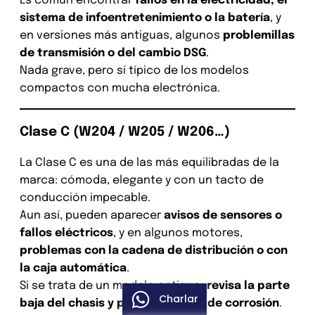
Es común encontrar
fallos en la electricidad, el
sistema de infoentretenimiento o la batería
, y
en versiones más antiguas, algunos
problemillas
de transmisión o del cambio DSG
.
Nada grave, pero sí típico de los modelos
compactos con mucha electrónica.
Clase C (W204 / W205 / W206…)
La Clase C es una de las más equilibradas de la
marca: cómoda, elegante y con un tacto de
conducción impecable.
Aun así, pueden aparecer
avisos de sensores o
fallos eléctricos
, y en algunos motores,
problemas con la cadena de distribución o con
la caja automática
.
Si se trata de un modelo antiguo,
revisa la parte
Charlar
baja del chasis y posibles signos de corrosión
.