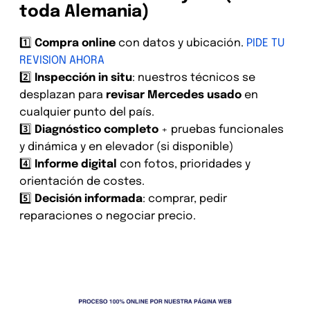
toda Alemania)
1️⃣
Compra online
con datos y ubicación.
PIDE TU
REVISION AHORA
2️⃣
Inspección in situ
: nuestros técnicos se
desplazan para
revisar Mercedes usado
en
cualquier punto del país.
3️⃣
Diagnóstico completo
+ pruebas funcionales
y dinámica y en elevador (si disponible)
4️⃣
Informe digital
con fotos, prioridades y
orientación de costes.
5️⃣
Decisión informada
: comprar, pedir
reparaciones o negociar precio.
Revisión Mercedes de segunda
mano en toda Alemania