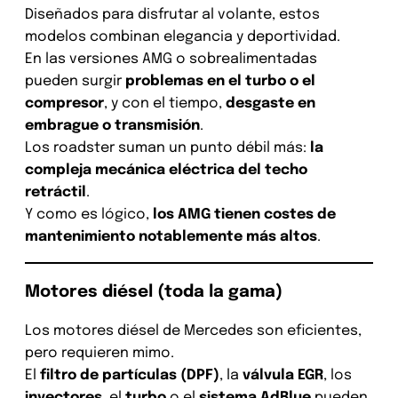
Diseñados para disfrutar al volante, estos
modelos combinan elegancia y deportividad.
En las versiones AMG o sobrealimentadas
pueden surgir
problemas en el turbo o el
compresor
, y con el tiempo,
desgaste en
embrague o transmisión
.
Los roadster suman un punto débil más:
la
compleja mecánica eléctrica del techo
retráctil
.
Y como es lógico,
los AMG tienen costes de
mantenimiento notablemente más altos
.
Motores diésel (toda la gama)
Los motores diésel de Mercedes son eficientes,
pero requieren mimo.
El
filtro de partículas (DPF)
, la
válvula EGR
, los
inyectores
, el
turbo
o el
sistema AdBlue
pueden