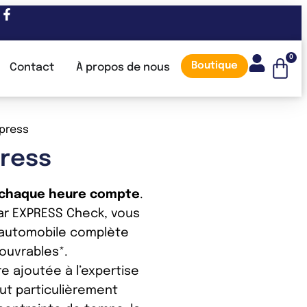
0
Boutique
Contact
À propos de nous
xpress
press
chaque heure compte
.
ar EXPRESS Check, vous
 automobile complète
 ouvrables*.
e ajoutée à l’expertise
out particulièrement