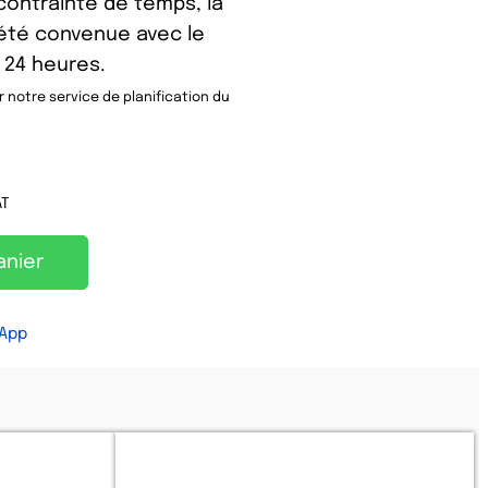
contrainte de temps, la
 été convenue avec le
 24 heures.
 notre service de planification du
AT
Alternative:
anier
App