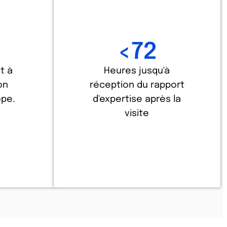
<
72
t à
Heures jusqu'à
on
réception du rapport
ope.
d'expertise après la
visite