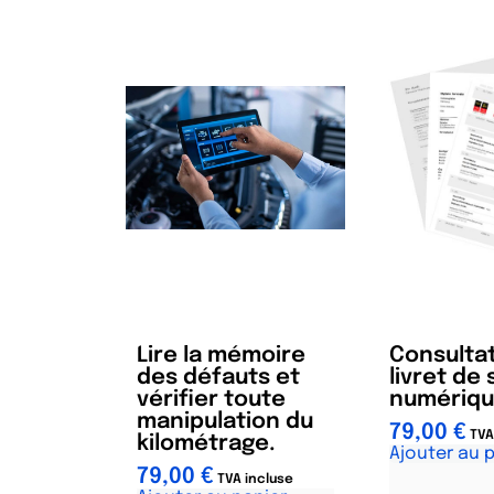
Lire la mémoire
Consulta
des défauts et
livret de
vérifier toute
numériq
manipulation du
79,00
€
TVA
kilométrage.
Ajouter au 
79,00
€
TVA incluse