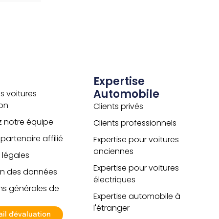
e
r
n
a
t
i
v
e
:
Expertise
Automobile
s voitures
on
Clients privés
z notre équipe
Clients professionnels
artenaire affilié
Expertise pour voitures
anciennes
 légales
Expertise pour voitures
on des données
électriques
ns générales de
Expertise automobile à
l'étranger
ail d'évaluation