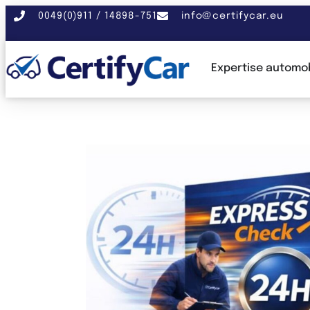
0049(0)911 / 14898-751
info@certifycar.eu
Expertise automob