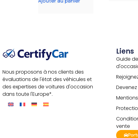
Ajouter au panier
A
l
t
e
r
n
a
t
i
v
Liens
e
Guide de
:
d'occasi
Nous proposons à nos clients des
Rejoigne
évaluations de l'état des véhicules et
des expertises de voitures d'occasion
Devenez p
dans toute l'Europe*.
Mentions
Protecti
Conditio
vente
Port