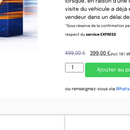
lorsque, en raison d’une 
visite du véhicule a déjà
vendeur dans un délai de
*Sous réserve de la confirmation par
respect du
service EXPRESS
.
499,00
€
399,00
€
incl. 19% V
Ajouter au p
ou renseignez-vous via
Whats