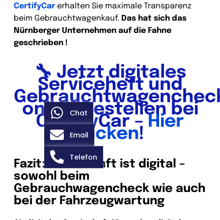
CertifyCar
erhalten Sie maximale Transparenz
beim Gebrauchtwagenkauf.
Das hat sich das
Nürnberger Unternehmen auf die Fahne
geschrieben !
🔧 Jetzt digitales
Serviceheft und
Gebrauchtwagenchec
online bestellen bei
Chat
CertifyCar –
Hier
klicken
!
Email
Telefon
Fazit: Die Zukunft ist digital –
sowohl beim
Gebrauchwagencheck wie auch
bei der Fahrzeugwartung